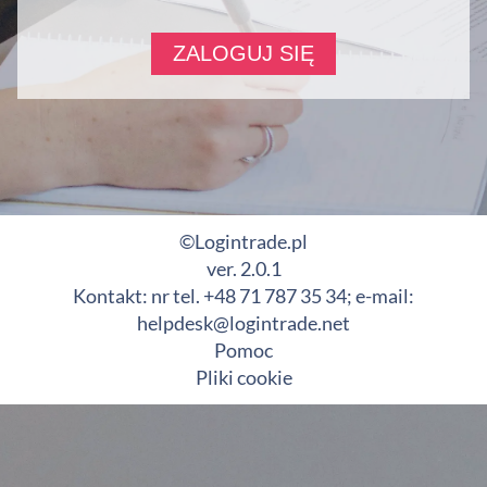
©Logintrade.pl
ver. 2.0.1
Kontakt: nr tel. +48 71 787 35 34; e-mail:
helpdesk@logintrade.net
Pomoc
Pliki cookie
Ta witryna stosuje pliki cookies (tzw. ciasteczka). Mogą Państwo
dowolnie zarządzać plikami cookies za pośrednictwem swojej
przeglądarki internetowej.
Kliknij, aby dowiedzieć się więcej.